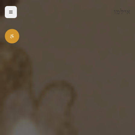
אילמו