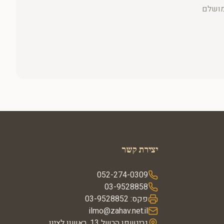
מושלם
יצירת קשר
052-274-0309
03-9528858
פקס:
03-9528852
ilmo@zahav.net.il
גרינשפן הרשל 13, ראשון לציון